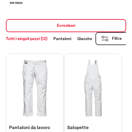
Euroclean
Filtra
Tutti i singoli pezzi (12)
Pantaloni
Giacche
Camici
Tute
Pantaloni da lavoro
Salopette