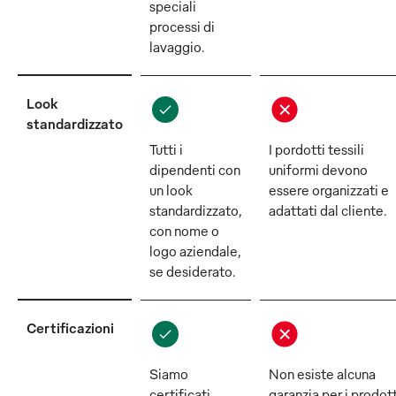
speciali
processi di
lavaggio.
Look
standardizzato
Tutti i
I pordotti tessili
dipendenti con
uniformi devono
un look
essere organizzati e
standardizzato,
adattati dal cliente.
con nome o
logo aziendale,
se desiderato.
Certificazioni
Siamo
Non esiste alcuna
certificati
garanzia per i prodott