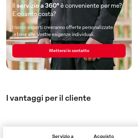
Il
servizio a 360°
è conveniente per me?
E quanto costa?
I nostri esperti creeranno offerte personalizzate
in base alle Vostre esigenze individuali.
Mettersi in contatto
I vantaggi per il cliente
Servizio a
Acquisto