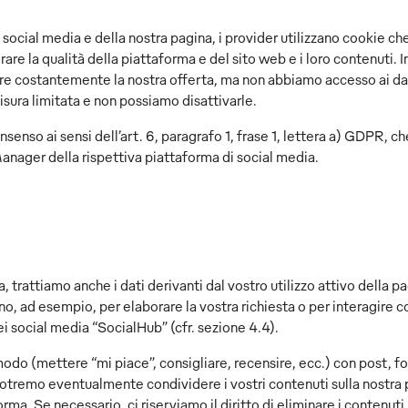
i social media e della nostra pagina, i provider utilizzano cookie ch
are la qualità della piattaforma e del sito web e i loro contenut
zare costantemente la nostra offerta, ma non abbiamo accesso ai da
misura limitata e non possiamo disattivarle.
onsenso ai sensi dell’art. 6, paragrafo 1, frase 1, lettera a) GDPR, 
anager della rispettiva piattaforma di social media.
, trattiamo anche i dati derivanti dal vostro utilizzo attivo della p
no, ad esempio, per elaborare la vostra richiesta o per interagire co
i social media “SocialHub” (cfr. sezione 4.4).
o (mettere “mi piace”, consigliare, recensire, ecc.) con post, foto
 Potremo eventualmente condividere i vostri contenuti sulla nostra
ma. Se necessario, ci riserviamo il diritto di eliminare i contenuti.