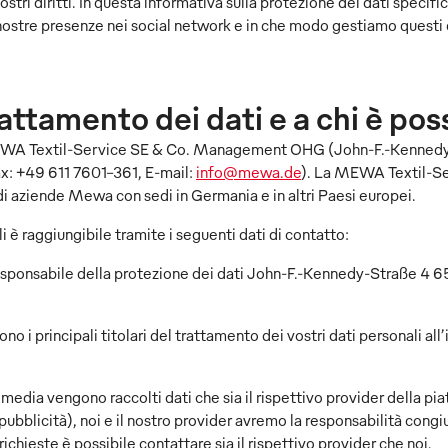
stri diritti. In questa informativa sulla protezione dei dati specific
e nostre presenze nei social network e in che modo gestiamo questi 
attamento dei dati e a chi è poss
di MEWA Textil-Service SE & Co. Management OHG (John-F.-Kenne
x: +49 611 7601-361, E-mail:
info@mewa.de
). La MEWA Textil-S
di aziende Mewa con sedi in Germania e in altri Paesi europei.
i è raggiungibile tramite i seguenti dati di contatto:
nsabile della protezione dei dati John-F.-Kennedy-Straße 4 6
ono i principali titolari del trattamento dei vostri dati personali all
l media vengono raccolti dati che sia il rispettivo provider della pi
pubblicità), noi e il nostro provider avremo la responsabilità con
richieste è possibile contattare sia il rispettivo provider che noi.