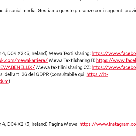
e di social media. Gestiamo queste presenze con i seguenti provi
n 4, D04 X2K5, Ireland) Mewa Textilsharing:
https://www.faceb
ok.com/mewakarriere/
Mewa Textilsharing IT:
https://www.fac
/MEWABENELUX/
Mewa textilini sharing CZ:
https://www.faceb
si dell’art. 26 del GDPR (consultabile qui:
https://it-
ndum
)
in 4, D04 X2K5, Ireland) Pagina Mewa:
https://www.instagram.c