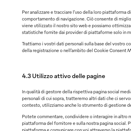
Per analizzare e tracciare l’uso della loro piattaforma d
comportamento di navigazione. Ciò consente di miglior
viene utilizzato il nostro sito web e possiamo ottimiz
statistiche fornite dai provider di piattaforme solo in 
Trattiamo i vostri dati personali sulla base del vostro c
della registrazione o nell’ambito del Cookie Consent M
4.3 Utilizzo attivo delle pagine
In qualità di gestore della rispettiva pagina social media
personali di cui sopra, tratteremo altri dati che ci servo
contesto, utilizziamo anche lo strumento di gestione de
Potete commentare, condividere o interagire in altro mod
piattaforma del fornitore e sulla nostra pagina social.
piattaforma e comunicare con voi attraverso la piattafor