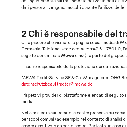
dettagliatamente sul trattamento dei vostri dati e sui vo
dati personali vengono raccolti durante l’utilizzo dell
2 Chi è responsabile del tr
Ci fa piacere che visitiate le pagine social media 
Germania, Telefono, sede centrale: +49 611 7601-0, Fa
seguito denominata
Mewa
o
noi
) fa parte del gruppo 
Il nostro responsabile della protezione dei dati aziendal
MEWA Textil-Service SE & Co. Management OHG Respo
datenschutzbeauftragter@mewa.de
I rispettivi provider di piattaforme elencati di seguito s
media.
Nella misura in cui tramite le nostre presenze sui socia
per scopi comuni (ad esempio nel contesto di analisi o 
essere disattivata da parte nostra. Pertanto, in caso di 