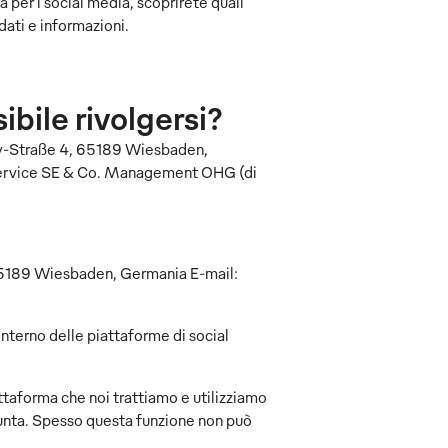
a per i social media, scoprirete quali
dati e informazioni.
ibile rivolgersi?
dy-Straße 4, 65189 Wiesbaden,
ervice SE & Co. Management OHG (di
5189 Wiesbaden, Germania E-mail:
’interno delle piattaforme di social
attaforma che noi trattiamo e utilizziamo
giunta. Spesso questa funzione non può