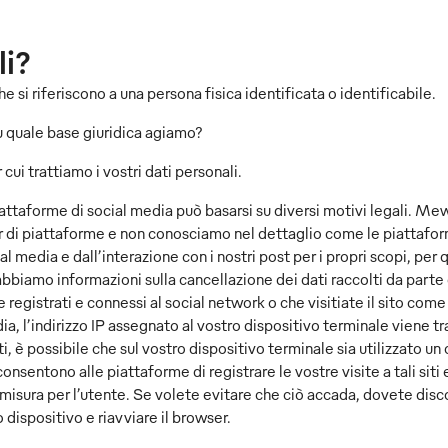
li?
che si riferiscono a una persona fisica identificata o identificabile.
u quale base giuridica agiamo?
 cui trattiamo i vostri dati personali.
piattaforme di social media può basarsi su diversi motivi legali. Me
 di piattaforme e non conosciamo nel dettaglio come le piattaforme
ial media e dall’interazione con i nostri post per i propri scopi, pe
abbiamo informazioni sulla cancellazione dei dati raccolti da parte 
registrati e connessi al social network o che visitiate il sito come 
a, l’indirizzo IP assegnato al vostro dispositivo terminale viene t
 è possibile che sul vostro dispositivo terminale sia utilizzato un 
 consentono alle piattaforme di registrare le vostre visite a tali siti 
 misura per l’utente. Se volete evitare che ciò accada, dovete disc
 dispositivo e riavviare il browser.