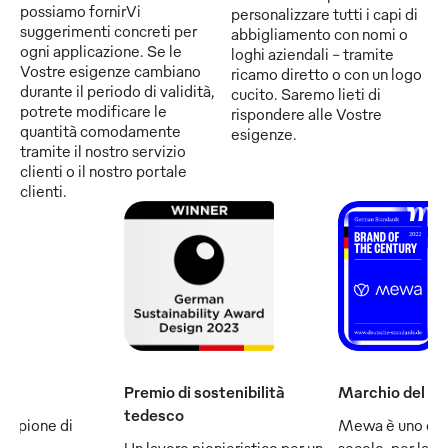
possiamo fornirVi
personalizzare tutti i capi di
suggerimenti concreti per
abbigliamento con nomi o
ogni applicazione. Se le
loghi aziendali - tramite
Vostre esigenze cambiano
ricamo diretto o con un logo
durante il periodo di validità,
cucito. Saremo lieti di
potrete modificare le
rispondere alle Vostre
quantità comodamente
esigenze.
tramite il nostro servizio
clienti o il nostro portale
clienti.
Premio di sostenibilità
Marchio del se
tedesco
ampione di
Mewa è uno dei
e fa
Un lavoro pionieristico per un
secolo, per la q