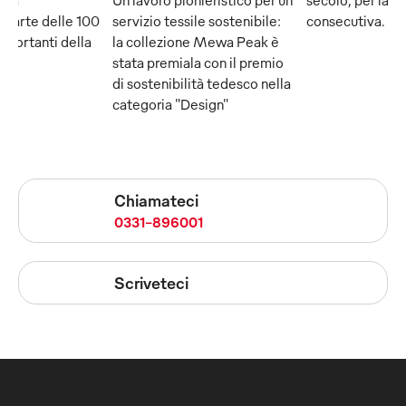
 parte delle 100
servizio tessile sostenibile:
consecutiva.
mportanti della
la collezione Mewa Peak è
stata premiala con il premio
di sostenibilità tedesco nella
categoria "Design"
Chiamateci
0331-896001
Scriveteci