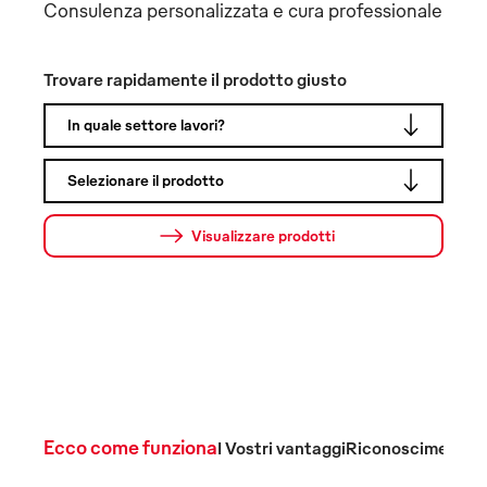
Consulenza personalizzata e cura professionale
Trovare rapidamente il prodotto giusto
Panni tecnici e materiali
In quale settore lavori?
Abbigliamento
per la pulizia
Selezionare il prodotto
Visualizzare prodotti
Il nostro
servizio a 360°
garantisce la consegna
puntuale, il ritiro, la manutenzione e la riparazione dei
Vostri indumenti da lavoro e dei panni tecnici, il tutto
personalizzato in base alle Vostre esigenze.
Ecco come funziona
I Vostri vantaggi
Riconoscimenti e