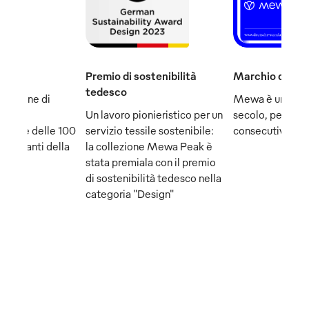
Premio di sostenibilità
Marchio del se
tedesco
ampione di
Mewa è uno dei
e fa
Un lavoro pionieristico per un
secolo, per la q
 parte delle 100
servizio tessile sostenibile:
consecutiva.
mportanti della
la collezione Mewa Peak è
stata premiala con il premio
di sostenibilità tedesco nella
categoria "Design"