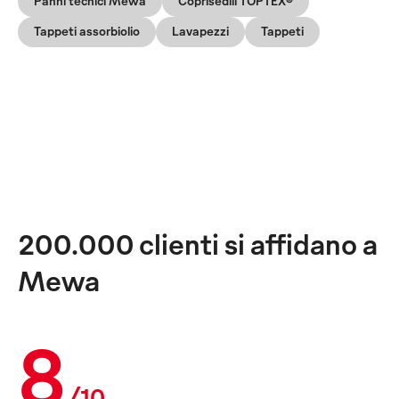
Panni tecnici Mewa
Coprisedili TOPTEX®
Tappeti assorbiolio
Lavapezzi
Tappeti
200.000 clienti si affidano a
Mewa
8
/10