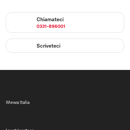
Chiamateci
0331-896001
Scriveteci
Mewa Italia