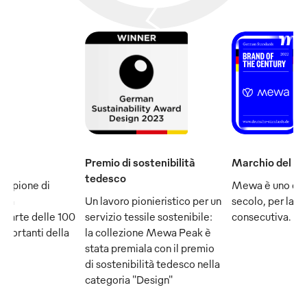
Premio di sostenibilità
Marchio del se
tedesco
ampione di
Mewa è uno dei
e fa
Un lavoro pionieristico per un
secolo, per la q
 parte delle 100
servizio tessile sostenibile:
consecutiva.
mportanti della
la collezione Mewa Peak è
stata premiala con il premio
di sostenibilità tedesco nella
categoria "Design"