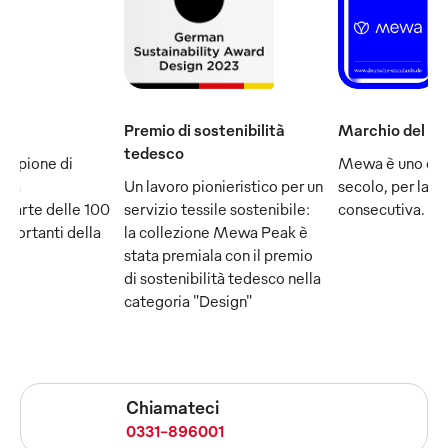
Premio di sostenibilità
Marchio del se
tedesco
ampione di
Mewa è uno dei
e fa
Un lavoro pionieristico per un
secolo, per la q
 parte delle 100
servizio tessile sostenibile:
consecutiva.
mportanti della
la collezione Mewa Peak è
stata premiala con il premio
di sostenibilità tedesco nella
categoria "Design"
Chiamateci
0331-896001