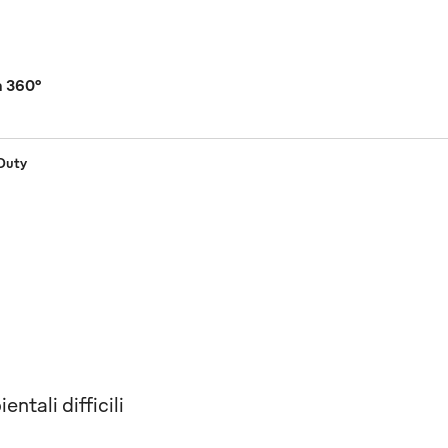
a 360°
Duty
ntali difficili