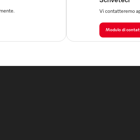
amente.
Vi contatteremo ap
Modulo di contat