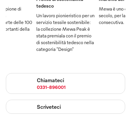
tedesco
ampione di
Mewa è uno dei
e fa
Un lavoro pionieristico per un
secolo, per la q
 parte delle 100
servizio tessile sostenibile:
consecutiva.
mportanti della
la collezione Mewa Peak è
stata premiala con il premio
di sostenibilità tedesco nella
categoria "Design"
Chiamateci
0331-896001
Scriveteci