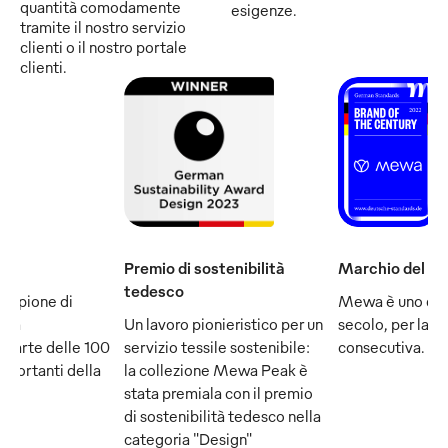
quantità comodamente
esigenze.
tramite il nostro servizio
clienti o il nostro portale
clienti.
Premio di sostenibilità
Marchio del se
tedesco
ampione di
Mewa è uno dei
e fa
Un lavoro pionieristico per un
secolo, per la q
 parte delle 100
servizio tessile sostenibile:
consecutiva.
mportanti della
la collezione Mewa Peak è
stata premiala con il premio
di sostenibilità tedesco nella
categoria "Design"