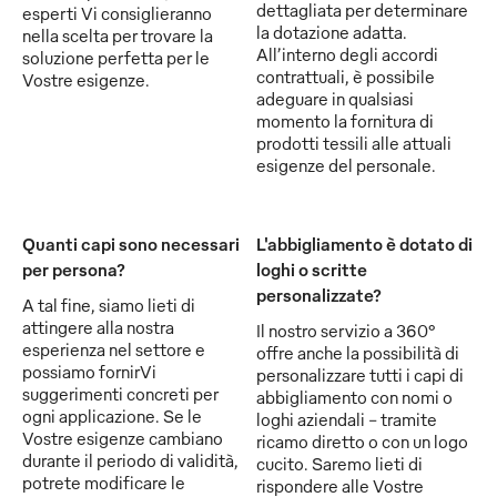
dettagliata per determinare
esperti Vi consiglieranno
la dotazione adatta.
nella scelta per trovare la
All’interno degli accordi
soluzione perfetta per le
contrattuali, è possibile
Vostre esigenze.
adeguare in qualsiasi
momento la fornitura di
prodotti tessili alle attuali
esigenze del personale.
Quanti capi sono necessari
L'abbigliamento è dotato di
per persona?
loghi o scritte
personalizzate?
A tal fine, siamo lieti di
attingere alla nostra
Il nostro servizio a 360°
esperienza nel settore e
offre anche la possibilità di
possiamo fornirVi
personalizzare tutti i capi di
suggerimenti concreti per
abbigliamento con nomi o
ogni applicazione. Se le
loghi aziendali - tramite
Vostre esigenze cambiano
ricamo diretto o con un logo
durante il periodo di validità,
cucito. Saremo lieti di
potrete modificare le
rispondere alle Vostre