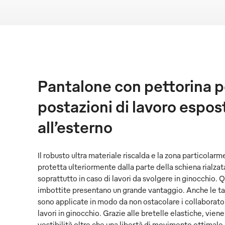
Pantalone con pettorina pe
postazioni di lavoro espost
all’esterno
Il robusto ultra materiale riscalda e la zona particolarm
protetta ulteriormente dalla parte della schiena rialz
soprattutto in caso di lavori da svolgere in ginocchio. Q
imbottite presentano un grande vantaggio. Anche le t
sono applicate in modo da non ostacolare i collaborato
lavori in ginocchio. Grazie alle bretelle elastiche, vien
vestibilità oltre che una libertà di movimento ottimale.