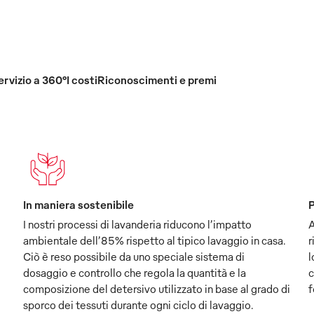
ervizio a 360°
I costi
Riconoscimenti e premi
In maniera sostenibile
P
I nostri processi di lavanderia riducono l’impatto
A
ambientale dell’85% rispetto al tipico lavaggio in casa.
r
Ciò è reso possibile da uno speciale sistema di
l
dosaggio e controllo che regola la quantità e la
c
composizione del detersivo utilizzato in base al grado di
f
sporco dei tessuti durante ogni ciclo di lavaggio.