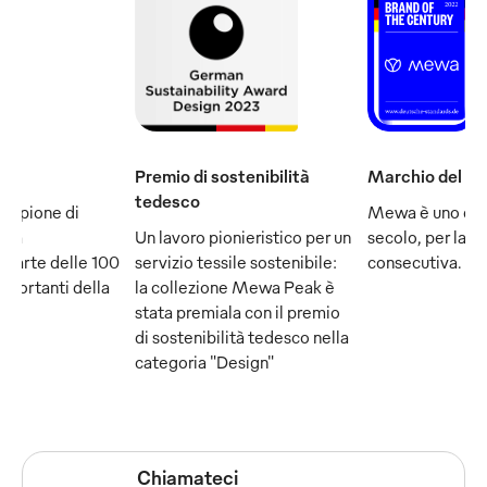
Premio di sostenibilità
Marchio del se
tedesco
ampione di
Mewa è uno dei
e fa
Un lavoro pionieristico per un
secolo, per la q
 parte delle 100
servizio tessile sostenibile:
consecutiva.
mportanti della
la collezione Mewa Peak è
stata premiala con il premio
di sostenibilità tedesco nella
categoria "Design"
Chiamateci