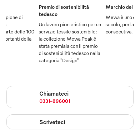
Premio di sostenibilità
Marchio del se
tedesco
ampione di
Mewa è uno dei
e fa
Un lavoro pionieristico per un
secolo, per la q
 parte delle 100
servizio tessile sostenibile:
consecutiva.
mportanti della
la collezione Mewa Peak è
stata premiala con il premio
di sostenibilità tedesco nella
categoria "Design"
Chiamateci
0331-896001
Scriveteci