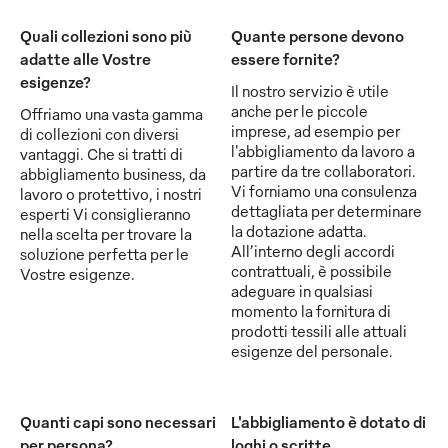
Quali collezioni sono più
Quante persone devono
adatte alle Vostre
essere fornite?
esigenze?
Il nostro servizio è utile
anche per le piccole
Offriamo una vasta gamma
imprese, ad esempio per
di collezioni con diversi
l'abbigliamento da lavoro a
vantaggi. Che si tratti di
partire da tre collaboratori.
abbigliamento business, da
Vi forniamo una consulenza
lavoro o protettivo, i nostri
dettagliata per determinare
esperti Vi consiglieranno
la dotazione adatta.
nella scelta per trovare la
All’interno degli accordi
soluzione perfetta per le
contrattuali, è possibile
Vostre esigenze.
adeguare in qualsiasi
momento la fornitura di
prodotti tessili alle attuali
esigenze del personale.
Quanti capi sono necessari
L'abbigliamento è dotato di
per persona?
loghi o scritte