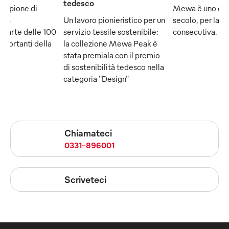
tedesco
ampione di
Mewa è uno dei
e fa
Un lavoro pionieristico per un
secolo, per la q
 parte delle 100
servizio tessile sostenibile:
consecutiva.
mportanti della
la collezione Mewa Peak è
stata premiala con il premio
di sostenibilità tedesco nella
categoria "Design"
Chiamateci
0331-896001
Scriveteci