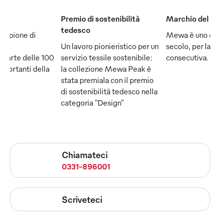
Premio di sostenibilità
Marchio del se
tedesco
ampione di
Mewa è uno dei
e fa
Un lavoro pionieristico per un
secolo, per la q
 parte delle 100
servizio tessile sostenibile:
consecutiva.
mportanti della
la collezione Mewa Peak è
stata premiala con il premio
di sostenibilità tedesco nella
categoria "Design"
Chiamateci
0331-896001
Scriveteci