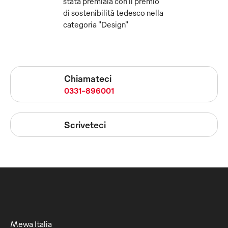
stata premiala con il premio
di sostenibilità tedesco nella
categoria "Design"
Chiamateci
0331-896001
Scriveteci
Mewa Italia