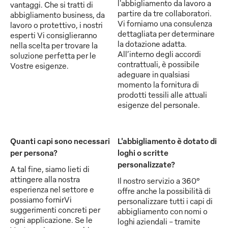
l'abbigliamento da lavoro a
vantaggi. Che si tratti di
partire da tre collaboratori.
abbigliamento business, da
Vi forniamo una consulenza
lavoro o protettivo, i nostri
dettagliata per determinare
esperti Vi consiglieranno
la dotazione adatta.
nella scelta per trovare la
All’interno degli accordi
soluzione perfetta per le
contrattuali, è possibile
Vostre esigenze.
adeguare in qualsiasi
momento la fornitura di
prodotti tessili alle attuali
esigenze del personale.
Quanti capi sono necessari
L'abbigliamento è dotato di
per persona?
loghi o scritte
personalizzate?
A tal fine, siamo lieti di
attingere alla nostra
Il nostro servizio a 360°
esperienza nel settore e
offre anche la possibilità di
possiamo fornirVi
personalizzare tutti i capi di
suggerimenti concreti per
abbigliamento con nomi o
ogni applicazione. Se le
loghi aziendali - tramite