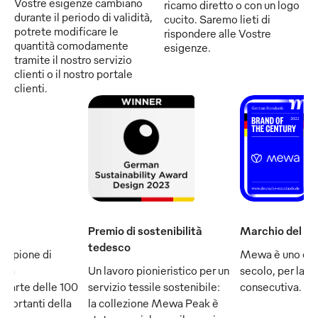
Vostre esigenze cambiano
ricamo diretto o con un logo
durante il periodo di validità,
cucito. Saremo lieti di
potrete modificare le
rispondere alle Vostre
quantità comodamente
esigenze.
tramite il nostro servizio
clienti o il nostro portale
clienti.
Premio di sostenibilità
Marchio del se
tedesco
ampione di
Mewa è uno dei
e fa
Un lavoro pionieristico per un
secolo, per la q
 parte delle 100
servizio tessile sostenibile:
consecutiva.
mportanti della
la collezione Mewa Peak è