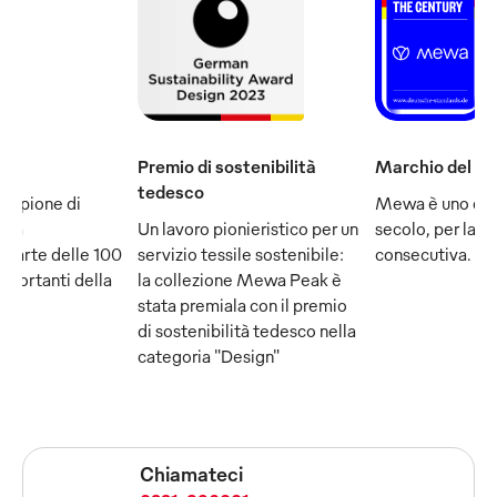
Premio di sostenibilità
Marchio del se
tedesco
ampione di
Mewa è uno dei
e fa
Un lavoro pionieristico per un
secolo, per la q
 parte delle 100
servizio tessile sostenibile:
consecutiva.
mportanti della
la collezione Mewa Peak è
stata premiala con il premio
di sostenibilità tedesco nella
categoria "Design"
Chiamateci