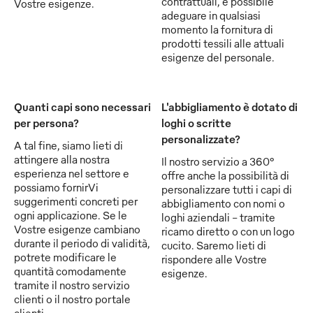
contrattuali, è possibile
Vostre esigenze.
adeguare in qualsiasi
momento la fornitura di
prodotti tessili alle attuali
esigenze del personale.
Quanti capi sono necessari
L'abbigliamento è dotato di
per persona?
loghi o scritte
personalizzate?
A tal fine, siamo lieti di
attingere alla nostra
Il nostro servizio a 360°
esperienza nel settore e
offre anche la possibilità di
possiamo fornirVi
personalizzare tutti i capi di
suggerimenti concreti per
abbigliamento con nomi o
ogni applicazione. Se le
loghi aziendali - tramite
Vostre esigenze cambiano
ricamo diretto o con un logo
durante il periodo di validità,
cucito. Saremo lieti di
potrete modificare le
rispondere alle Vostre
quantità comodamente
esigenze.
tramite il nostro servizio
clienti o il nostro portale
clienti.