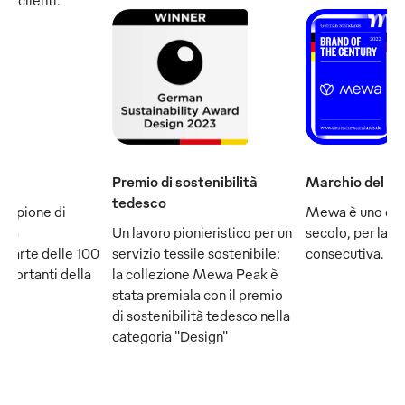
Premio di sostenibilità
Marchio del se
tedesco
ampione di
Mewa è uno dei
e fa
Un lavoro pionieristico per un
secolo, per la q
 parte delle 100
servizio tessile sostenibile:
consecutiva.
mportanti della
la collezione Mewa Peak è
stata premiala con il premio
di sostenibilità tedesco nella
categoria "Design"