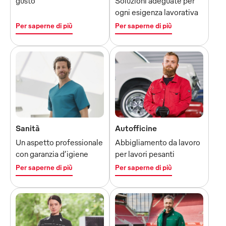
gusto
Soluzioni adeguate per
ogni esigenza lavorativa
Per saperne di più
Per saperne di più
Sanità
Autofficine
Un aspetto professionale
Abbigliamento da lavoro
con garanzia d’igiene
per lavori pesanti
Per saperne di più
Per saperne di più