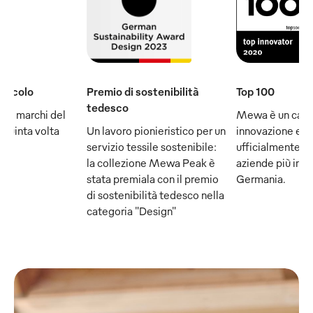
 secolo
Premio di sostenibilità
Top 100
tedesco
ei marchi del
Mewa è un camp
a quinta volta
Un lavoro pionieristico per un
innovazione e f
servizio tessile sostenibile:
ufficialmente p
la collezione Mewa Peak è
aziende più impo
stata premiala con il premio
Germania.
di sostenibilità tedesco nella
categoria "Design"