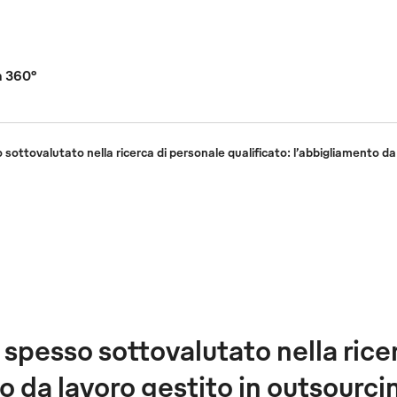
a 360°
ottovalutato nella ricerca di personale qualificato: l’abbigliamento da
spesso sottovalutato nella rice
to da lavoro gestito in outsourci