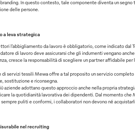
branding. In questo contesto, tale componente diventa un segno ta
zione delle persone.
o a leva strategica
ettori l’abbigliamento da lavoro è obbligatorio, come indicato dal T
l datore di lavoro deve assicurarsi che gli indumenti vengano anc
a, cresce la responsabilità di scegliere un partner affidabile per
re di servizi tessili Mewa offre a tal proposito un servizio completo a
e, sostituzione e riconsegna.
ù aziende adottano questo approccio anche nella propria strategia
ficare la quotidianità lavorativa dei dipendenti. Dal momento che
sempre puliti e conformi, i collaboratori non devono né acquistarl
isurabile nel recruiting