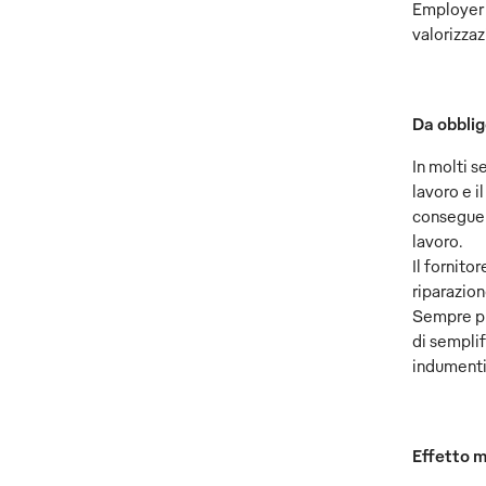
Employer 
valorizza
Da obblig
In molti s
lavoro e i
conseguenz
lavoro.
Il fornito
riparazion
Sempre pi
di sempli
indumenti 
Effetto m