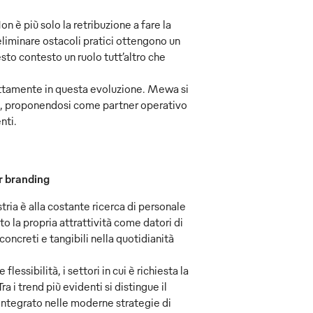
 è più solo la retribuzione a fare la
eliminare ostacoli pratici ottengono un
to contesto un ruolo tutt’altro che
fettamente in questa evoluzione. Mewa si
e, proponendosi come partner operativo
nti.
r branding
stria è alla costante ricerca di personale
o la propria attrattività come datori di
ncreti e tangibili nella quotidianità
ssibilità, i settori in cui è richiesta la
 i trend più evidenti si distingue il
 integrato nelle moderne strategie di