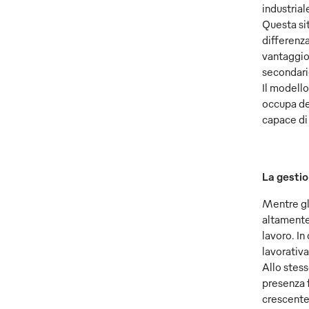
industrial
Questa sit
differenza
vantaggio 
secondari
Il modell
occupa de
capace di 
La gestio
Mentre gli
altamente 
lavoro. In
lavorativa
Allo stess
presenza f
crescente 