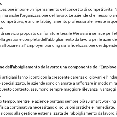
e.
uazione impone un ripensamento del concetto di competitività. Non
, ma anche l’organizzazione del lavoro. Le aziende che riescono a 
competitivo, e anche l’abbigliamento professionale riveste in ques
o.
o di servizio proposto dal fornitore tessile Mewa si inserisce per
lla gestione completa dell’abbigliamento da lavoro per le aziend
rafforzare sia l’Employer branding sia la fidelizzazione dei dipende
ne dell’abbigliamento da lavoro: una componente dell’Employe
 artigiani fanno i conti con la crescente carenza di giovani e l’indu
specializzato, le aziende sono chiamate a rafforzare in modo mirat
 questo contesto, assumono sempre maggiore rilevanza i vantaggi co
.
o tempo, mentre le aziende puntano sempre più su smart working e fle
isica continuativa necessitano di soluzioni pratiche e immediate. Tra
ricorso alla gestione esternalizzata dell’abbigliamento da lavoro,