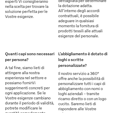
dettagliata per determinare
esperti Vi consiglieranno
la dotazione adatta.
nella scelta per trovare la
All’interno degli accordi
soluzione perfetta per le
contrattuali, è possibile
Vostre esigenze.
adeguare in qualsiasi
momento la fornitura di
prodotti tessili alle attuali
esigenze del personale.
Quanti capi sono necessari
L'abbigliamento è dotato di
per persona?
loghi o scritte
personalizzate?
A tal fine, siamo lieti di
attingere alla nostra
Il nostro servizio a 360°
esperienza nel settore e
offre anche la possibilità di
possiamo fornirVi
personalizzare tutti i capi di
suggerimenti concreti per
abbigliamento con nomi o
ogni applicazione. Se le
loghi aziendali - tramite
Vostre esigenze cambiano
ricamo diretto o con un logo
durante il periodo di validità,
cucito. Saremo lieti di
potrete modificare le
rispondere alle Vostre
quantità comodamente