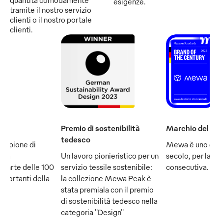
esigenze.
tramite il nostro servizio
clienti o il nostro portale
clienti.
Premio di sostenibilità
Marchio del se
tedesco
ampione di
Mewa è uno dei
e fa
Un lavoro pionieristico per un
secolo, per la q
 parte delle 100
servizio tessile sostenibile:
consecutiva.
mportanti della
la collezione Mewa Peak è
stata premiala con il premio
di sostenibilità tedesco nella
categoria "Design"